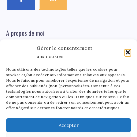
A propos de moi
Gérer le consentement
Léa Tinger
Léa
aux cookies
Fondatrice
Nous utilisons des technologies telles que les cookies pour
Tinger
stocker et/ou accéder aux informations relatives aux appareils.
Fondatrice de FortunedeStar.com, je fusionne ma
Nous le faisons pour améliorer l’expérience de navigation et pour
afficher des publicités (non-)personnalisées. Consentir à ces
passion pour les cultures et l'économie des célébrités.
technologies nous autorisera à traiter des données telles que le
Entre la gestion de mon site et la poterie, je trouve le
comportement de navigation ou les ID uniques sur ce site. Le fait
bonheur dans l'équilibre de mes activités. Mère d'un
de ne pas consentir ou de retirer son consentement peut avoir un
effet négatif sur certaines fonctonnalités et caractéristiques.
bout de chou de 5 ans, je partage avec lui l'amour de
l'art sous toutes ses formes.
Accepter