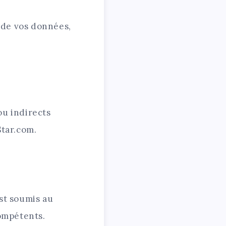
n de vos données,
ou indirects
Star.com.
est soumis au
compétents.