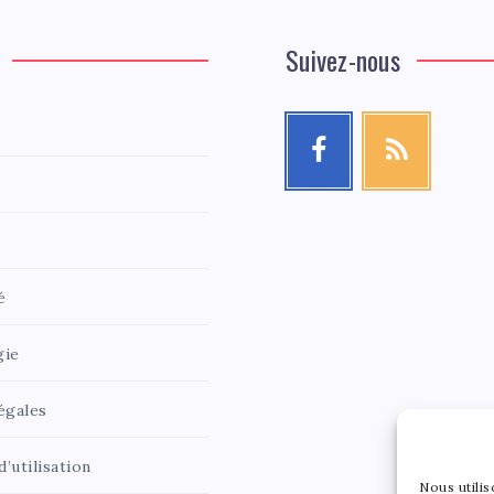
Suivez-nous
é
gie
égales
’utilisation
Nous utili