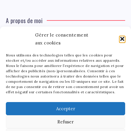
A propos de moi
Gérer le consentement
Léa Tinger
Léa
aux cookies
Fondatrice
Nous utilisons des technologies telles que les cookies pour
Tinger
stocker et/ou accéder aux informations relatives aux appareils.
Fondatrice de FortunedeStar.com, je fusionne ma
Nous le faisons pour améliorer l’expérience de navigation et pour
afficher des publicités (non-)personnalisées. Consentir à ces
passion pour les cultures et l'économie des célébrités.
technologies nous autorisera à traiter des données telles que le
Entre la gestion de mon site et la poterie, je trouve le
comportement de navigation ou les ID uniques sur ce site. Le fait
bonheur dans l'équilibre de mes activités. Mère d'un
de ne pas consentir ou de retirer son consentement peut avoir un
effet négatif sur certaines fonctonnalités et caractéristiques.
bout de chou de 5 ans, je partage avec lui l'amour de
l'art sous toutes ses formes.
Accepter
Refuser