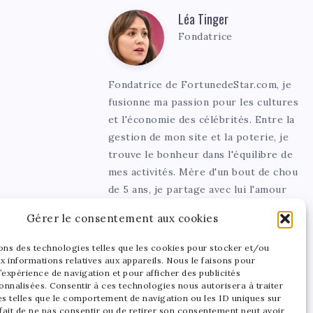
Léa Tinger
Léa
Fondatrice
Tinger
Fondatrice de FortunedeStar.com, je
fusionne ma passion pour les cultures
et l'économie des célébrités. Entre la
gestion de mon site et la poterie, je
trouve le bonheur dans l'équilibre de
mes activités. Mère d'un bout de chou
de 5 ans, je partage avec lui l'amour
de l'art sous toutes ses formes.
Gérer le consentement aux cookies
sons des technologies telles que les cookies pour stocker et/ou
x informations relatives aux appareils. Nous le faisons pour
’expérience de navigation et pour afficher des publicités
onnalisées. Consentir à ces technologies nous autorisera à traiter
s telles que le comportement de navigation ou les ID uniques sur
 fait de ne pas consentir ou de retirer son consentement peut avoir