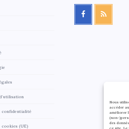
é
gie
égales
’utilisation
Nous utili
accéder au
 confidentialité
améliorer l
(non-)pers
des donnée
e cookies (UE)
ce site. Le