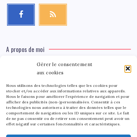
A propos de moi
Gérer le consentement
Léa Tinger
Léa
Fondatrice
aux cookies
Nous utilisons des technologies telles que les cookies pour
Tinger
stocker et/ou accéder aux informations relatives aux appareils.
Fondatrice de FortunedeStar.com, je fusionne ma
Nous le faisons pour améliorer l’expérience de navigation et pour
afficher des publicités (non-)personnalisées. Consentir à ces
passion pour les cultures et l'économie des célébrités.
technologies nous autorisera à traiter des données telles que le
Entre la gestion de mon site et la poterie, je trouve le
comportement de navigation ou les ID uniques sur ce site. Le fait
bonheur dans l'équilibre de mes activités. Mère d'un
de ne pas consentir ou de retirer son consentement peut avoir un
effet négatif sur certaines fonctonnalités et caractéristiques.
bout de chou de 5 ans, je partage avec lui l'amour de
l'art sous toutes ses formes.