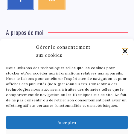
A propos de moi
Gérer le consentement
Léa Tinger
Léa
aux cookies
Fondatrice
Nous utilisons des technologies telles que les cookies pour
Tinger
stocker et/ou accéder aux informations relatives aux appareils.
Fondatrice de FortunedeStar.com, je fusionne ma
Nous le faisons pour améliorer l’expérience de navigation et pour
afficher des publicités (non-)personnalisées. Consentir à ces
passion pour les cultures et l'économie des célébrités.
technologies nous autorisera à traiter des données telles que le
Entre la gestion de mon site et la poterie, je trouve le
comportement de navigation ou les ID uniques sur ce site. Le fait
bonheur dans l'équilibre de mes activités. Mère d'un
de ne pas consentir ou de retirer son consentement peut avoir un
effet négatif sur certaines fonctonnalités et caractéristiques.
bout de chou de 5 ans, je partage avec lui l'amour de
l'art sous toutes ses formes.
Accepter