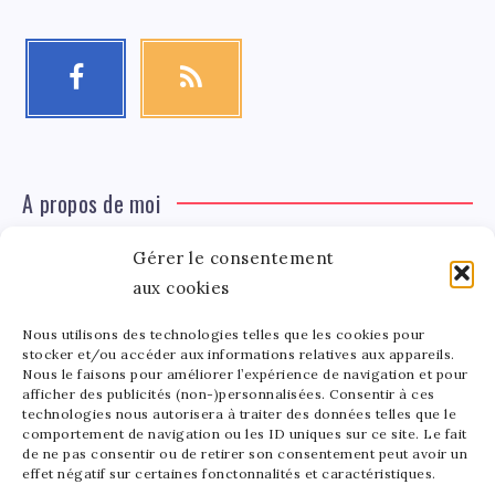
A propos de moi
Gérer le consentement
Léa Tinger
Léa
Fondatrice
aux cookies
Nous utilisons des technologies telles que les cookies pour
Tinger
stocker et/ou accéder aux informations relatives aux appareils.
Fondatrice de FortunedeStar.com, je fusionne ma
Nous le faisons pour améliorer l’expérience de navigation et pour
afficher des publicités (non-)personnalisées. Consentir à ces
passion pour les cultures et l'économie des célébrités.
technologies nous autorisera à traiter des données telles que le
Entre la gestion de mon site et la poterie, je trouve le
comportement de navigation ou les ID uniques sur ce site. Le fait
bonheur dans l'équilibre de mes activités. Mère d'un
de ne pas consentir ou de retirer son consentement peut avoir un
effet négatif sur certaines fonctonnalités et caractéristiques.
bout de chou de 5 ans, je partage avec lui l'amour de