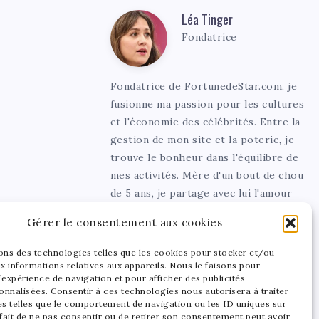
Léa Tinger
Léa
Fondatrice
Tinger
Fondatrice de FortunedeStar.com, je
fusionne ma passion pour les cultures
et l'économie des célébrités. Entre la
gestion de mon site et la poterie, je
trouve le bonheur dans l'équilibre de
mes activités. Mère d'un bout de chou
de 5 ans, je partage avec lui l'amour
de l'art sous toutes ses formes.
Gérer le consentement aux cookies
sons des technologies telles que les cookies pour stocker et/ou
x informations relatives aux appareils. Nous le faisons pour
’expérience de navigation et pour afficher des publicités
onnalisées. Consentir à ces technologies nous autorisera à traiter
s telles que le comportement de navigation ou les ID uniques sur
 fait de ne pas consentir ou de retirer son consentement peut avoir