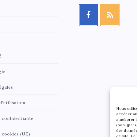
é
gie
égales
’utilisation
Nous utili
accéder au
 confidentialité
améliorer l
(non-)pers
des donnée
e cookies (UE)
ce site. Le