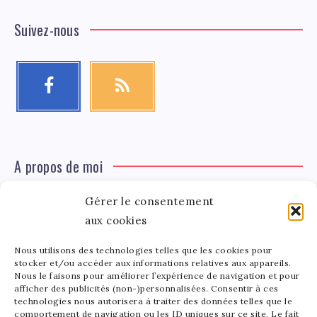
Suivez-nous
A propos de moi
Gérer le consentement
Léa Tinger
Léa
Fondatrice
aux cookies
Nous utilisons des technologies telles que les cookies pour
Tinger
stocker et/ou accéder aux informations relatives aux appareils.
Fondatrice de FortunedeStar.com, je fusionne ma
Nous le faisons pour améliorer l’expérience de navigation et pour
afficher des publicités (non-)personnalisées. Consentir à ces
passion pour les cultures et l'économie des célébrités.
technologies nous autorisera à traiter des données telles que le
Entre la gestion de mon site et la poterie, je trouve le
comportement de navigation ou les ID uniques sur ce site. Le fait