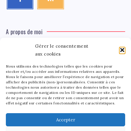
A propos de moi
Gérer le consentement
Léa Tinger
Léa
aux cookies
Fondatrice
Nous utilisons des technologies telles que les cookies pour
Tinger
stocker et/ou accéder aux informations relatives aux appareils.
Fondatrice de FortunedeStar.com, je fusionne ma
Nous le faisons pour améliorer l’expérience de navigation et pour
afficher des publicités (non-)personnalisées. Consentir à ces
passion pour les cultures et l'économie des célébrités.
technologies nous autorisera à traiter des données telles que le
Entre la gestion de mon site et la poterie, je trouve le
comportement de navigation ou les ID uniques sur ce site. Le fait
bonheur dans l'équilibre de mes activités. Mère d'un
de ne pas consentir ou de retirer son consentement peut avoir un
effet négatif sur certaines fonctonnalités et caractéristiques.
bout de chou de 5 ans, je partage avec lui l'amour de
l'art sous toutes ses formes.
Accepter