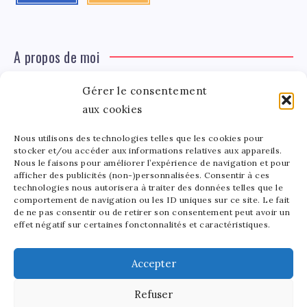
A propos de moi
Gérer le consentement
Léa Tinger
Léa
aux cookies
Fondatrice
Nous utilisons des technologies telles que les cookies pour
Tinger
stocker et/ou accéder aux informations relatives aux appareils.
Fondatrice de FortunedeStar.com, je fusionne ma
Nous le faisons pour améliorer l’expérience de navigation et pour
afficher des publicités (non-)personnalisées. Consentir à ces
passion pour les cultures et l'économie des célébrités.
technologies nous autorisera à traiter des données telles que le
Entre la gestion de mon site et la poterie, je trouve le
comportement de navigation ou les ID uniques sur ce site. Le fait
bonheur dans l'équilibre de mes activités. Mère d'un
de ne pas consentir ou de retirer son consentement peut avoir un
effet négatif sur certaines fonctonnalités et caractéristiques.
bout de chou de 5 ans, je partage avec lui l'amour de
l'art sous toutes ses formes.
Accepter
Refuser