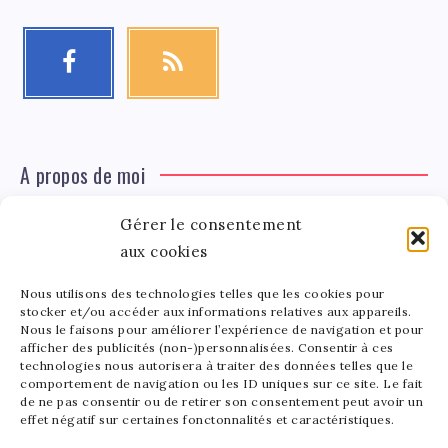
A propos de moi
Gérer le consentement
Léa Tinger
Léa
aux cookies
Fondatrice
Nous utilisons des technologies telles que les cookies pour
Tinger
stocker et/ou accéder aux informations relatives aux appareils.
Fondatrice de FortunedeStar.com, je fusionne ma
Nous le faisons pour améliorer l’expérience de navigation et pour
afficher des publicités (non-)personnalisées. Consentir à ces
passion pour les cultures et l'économie des célébrités.
technologies nous autorisera à traiter des données telles que le
Entre la gestion de mon site et la poterie, je trouve le
comportement de navigation ou les ID uniques sur ce site. Le fait
bonheur dans l'équilibre de mes activités. Mère d'un
de ne pas consentir ou de retirer son consentement peut avoir un
effet négatif sur certaines fonctonnalités et caractéristiques.
bout de chou de 5 ans, je partage avec lui l'amour de