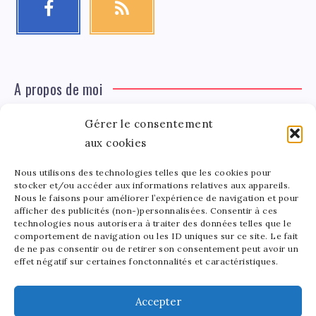
A propos de moi
Gérer le consentement
Léa Tinger
Léa
Fondatrice
aux cookies
Nous utilisons des technologies telles que les cookies pour
Tinger
stocker et/ou accéder aux informations relatives aux appareils.
Fondatrice de FortunedeStar.com, je fusionne ma
Nous le faisons pour améliorer l’expérience de navigation et pour
afficher des publicités (non-)personnalisées. Consentir à ces
passion pour les cultures et l'économie des célébrités.
technologies nous autorisera à traiter des données telles que le
Entre la gestion de mon site et la poterie, je trouve le
comportement de navigation ou les ID uniques sur ce site. Le fait
bonheur dans l'équilibre de mes activités. Mère d'un
de ne pas consentir ou de retirer son consentement peut avoir un
effet négatif sur certaines fonctonnalités et caractéristiques.
bout de chou de 5 ans, je partage avec lui l'amour de
l'art sous toutes ses formes.
Accepter