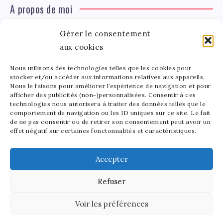
A propos de moi
Gérer le consentement
Léa Tinger
Léa
Fondatrice
aux cookies
Nous utilisons des technologies telles que les cookies pour
Tinger
stocker et/ou accéder aux informations relatives aux appareils.
Fondatrice de FortunedeStar.com, je fusionne ma
Nous le faisons pour améliorer l’expérience de navigation et pour
afficher des publicités (non-)personnalisées. Consentir à ces
passion pour les cultures et l'économie des célébrités.
technologies nous autorisera à traiter des données telles que le
Entre la gestion de mon site et la poterie, je trouve le
comportement de navigation ou les ID uniques sur ce site. Le fait
bonheur dans l'équilibre de mes activités. Mère d'un
de ne pas consentir ou de retirer son consentement peut avoir un
effet négatif sur certaines fonctonnalités et caractéristiques.
bout de chou de 5 ans, je partage avec lui l'amour de
l'art sous toutes ses formes.
Accepter
Refuser
2025 - Fortune de Star - Tous droits réservés.
Voir les préférences
Découvrez notre site en anglais:
Stars and Money