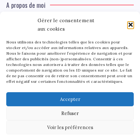
A propos de moi
Gérer le consentement
Léa Tinger
Léa
aux cookies
Fondatrice
Nous utilisons des technologies telles que les cookies pour
Tinger
stocker et/ou accéder aux informations relatives aux appareils.
Fondatrice de FortunedeStar.com, je fusionne ma
Nous le faisons pour améliorer l’expérience de navigation et pour
afficher des publicités (non-)personnalisées. Consentir à ces
passion pour les cultures et l'économie des célébrités.
technologies nous autorisera à traiter des données telles que le
Entre la gestion de mon site et la poterie, je trouve le
comportement de navigation ou les ID uniques sur ce site. Le fait
bonheur dans l'équilibre de mes activités. Mère d'un
de ne pas consentir ou de retirer son consentement peut avoir un
effet négatif sur certaines fonctonnalités et caractéristiques.
bout de chou de 5 ans, je partage avec lui l'amour de
l'art sous toutes ses formes.
Accepter
Refuser
2025 - Fortune de Star - Tous droits réservés.
Voir les préférences
Découvrez notre site en anglais:
Stars and Money