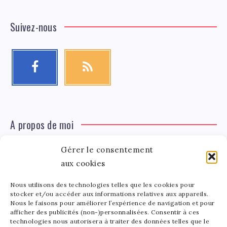
Suivez-nous
A propos de moi
Gérer le consentement
Léa Tinger
Léa
Fondatrice
aux cookies
Nous utilisons des technologies telles que les cookies pour
Tinger
stocker et/ou accéder aux informations relatives aux appareils.
Fondatrice de FortunedeStar.com, je fusionne ma
Nous le faisons pour améliorer l’expérience de navigation et pour
afficher des publicités (non-)personnalisées. Consentir à ces
passion pour les cultures et l'économie des célébrités.
technologies nous autorisera à traiter des données telles que le
Entre la gestion de mon site et la poterie, je trouve le