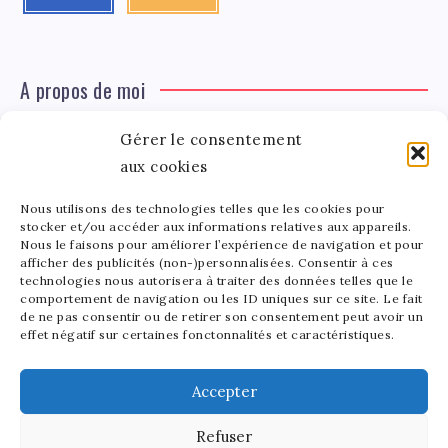
A propos de moi
Gérer le consentement
Léa Tinger
Léa
aux cookies
Fondatrice
Nous utilisons des technologies telles que les cookies pour
Tinger
stocker et/ou accéder aux informations relatives aux appareils.
Fondatrice de FortunedeStar.com, je fusionne ma
Nous le faisons pour améliorer l’expérience de navigation et pour
afficher des publicités (non-)personnalisées. Consentir à ces
passion pour les cultures et l'économie des célébrités.
technologies nous autorisera à traiter des données telles que le
Entre la gestion de mon site et la poterie, je trouve le
comportement de navigation ou les ID uniques sur ce site. Le fait
bonheur dans l'équilibre de mes activités. Mère d'un
de ne pas consentir ou de retirer son consentement peut avoir un
effet négatif sur certaines fonctonnalités et caractéristiques.
bout de chou de 5 ans, je partage avec lui l'amour de
l'art sous toutes ses formes.
Accepter
Refuser