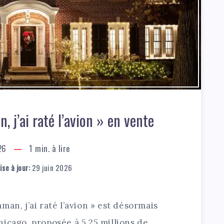
 j’ai raté l’avion » en vente
26
1
min. à lire
se à jour:
29 juin 2026
an, j’ai raté l’avion » est désormais
icago, proposée à 5,25 millions de