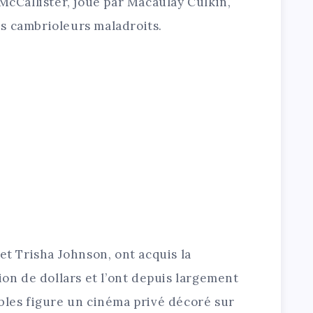
 McCallister, joué par Macaulay Culkin,
s cambrioleurs maladroits.
et Trisha Johnson, ont acquis la
ion de dollars et l’ont depuis largement
bles figure un cinéma privé décoré sur