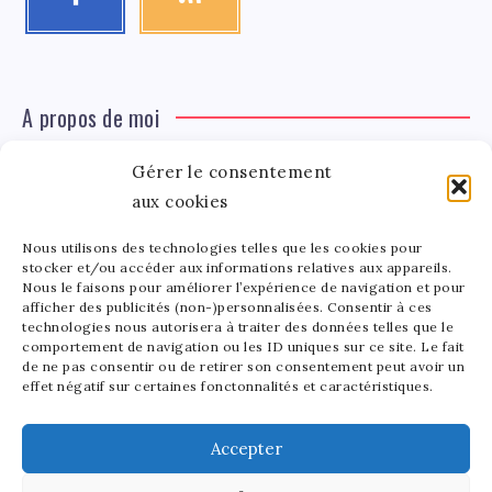
A propos de moi
Gérer le consentement
Léa Tinger
Léa
aux cookies
Fondatrice
Nous utilisons des technologies telles que les cookies pour
Tinger
stocker et/ou accéder aux informations relatives aux appareils.
Fondatrice de FortunedeStar.com, je fusionne ma
Nous le faisons pour améliorer l’expérience de navigation et pour
afficher des publicités (non-)personnalisées. Consentir à ces
passion pour les cultures et l'économie des célébrités.
technologies nous autorisera à traiter des données telles que le
Entre la gestion de mon site et la poterie, je trouve le
comportement de navigation ou les ID uniques sur ce site. Le fait
bonheur dans l'équilibre de mes activités. Mère d'un
de ne pas consentir ou de retirer son consentement peut avoir un
effet négatif sur certaines fonctonnalités et caractéristiques.
bout de chou de 5 ans, je partage avec lui l'amour de
l'art sous toutes ses formes.
Accepter