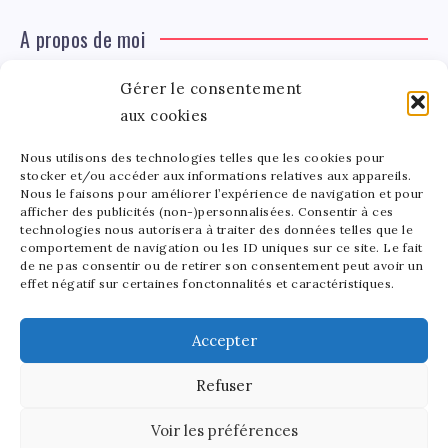
A propos de moi
Gérer le consentement
Léa Tinger
Léa
aux cookies
Fondatrice
Nous utilisons des technologies telles que les cookies pour
Tinger
stocker et/ou accéder aux informations relatives aux appareils.
Fondatrice de FortunedeStar.com, je fusionne ma
Nous le faisons pour améliorer l’expérience de navigation et pour
afficher des publicités (non-)personnalisées. Consentir à ces
passion pour les cultures et l'économie des célébrités.
technologies nous autorisera à traiter des données telles que le
Entre la gestion de mon site et la poterie, je trouve le
comportement de navigation ou les ID uniques sur ce site. Le fait
bonheur dans l'équilibre de mes activités. Mère d'un
de ne pas consentir ou de retirer son consentement peut avoir un
effet négatif sur certaines fonctonnalités et caractéristiques.
bout de chou de 5 ans, je partage avec lui l'amour de
l'art sous toutes ses formes.
Accepter
Refuser
2025 - Fortune de Star - Tous droits réservés.
Voir les préférences
Découvrez notre site en anglais:
Stars and Money