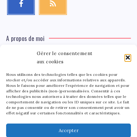
A propos de moi
Gérer le consentement
Léa Tinger
Léa
aux cookies
Fondatrice
Nous utilisons des technologies telles que les cookies pour
Tinger
stocker et/ou accéder aux informations relatives aux appareils.
Fondatrice de FortunedeStar.com, je fusionne ma
Nous le faisons pour améliorer l’expérience de navigation et pour
afficher des publicités (non-)personnalisées. Consentir à ces
passion pour les cultures et l'économie des célébrités.
technologies nous autorisera à traiter des données telles que le
Entre la gestion de mon site et la poterie, je trouve le
comportement de navigation ou les ID uniques sur ce site. Le fait
bonheur dans l'équilibre de mes activités. Mère d'un
de ne pas consentir ou de retirer son consentement peut avoir un
effet négatif sur certaines fonctonnalités et caractéristiques.
bout de chou de 5 ans, je partage avec lui l'amour de
l'art sous toutes ses formes.
Accepter