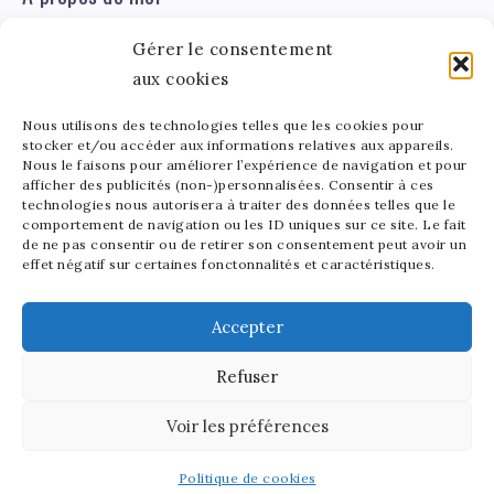
Gérer le consentement
Léa Tinger
Léa
aux cookies
Fondatrice
Nous utilisons des technologies telles que les cookies pour
Tinger
stocker et/ou accéder aux informations relatives aux appareils.
Fondatrice de FortunedeStar.com, je fusionne ma
Nous le faisons pour améliorer l’expérience de navigation et pour
afficher des publicités (non-)personnalisées. Consentir à ces
passion pour les cultures et l'économie des célébrités.
technologies nous autorisera à traiter des données telles que le
Entre la gestion de mon site et la poterie, je trouve le
comportement de navigation ou les ID uniques sur ce site. Le fait
bonheur dans l'équilibre de mes activités. Mère d'un
de ne pas consentir ou de retirer son consentement peut avoir un
effet négatif sur certaines fonctonnalités et caractéristiques.
bout de chou de 5 ans, je partage avec lui l'amour de
l'art sous toutes ses formes.
Accepter
Refuser
2025 - Fortune de Star - Tous droits réservés.
Voir les préférences
Découvrez notre site en anglais:
Stars and Money
Politique de cookies