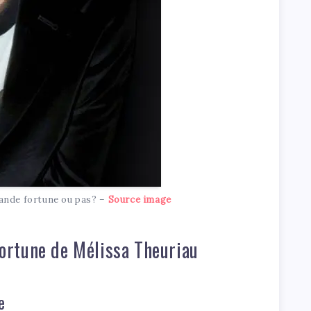
ande fortune ou pas? –
Source image
 fortune de Mélissa Theuriau
e