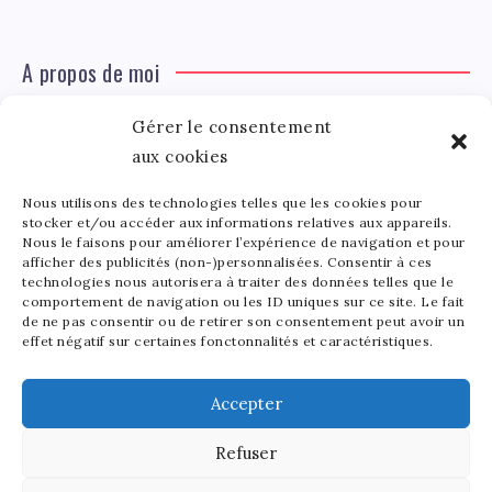
A propos de moi
Gérer le consentement
Léa Tinger
Léa
Fondatrice
aux cookies
Nous utilisons des technologies telles que les cookies pour
Tinger
stocker et/ou accéder aux informations relatives aux appareils.
Fondatrice de FortunedeStar.com, je fusionne ma
Nous le faisons pour améliorer l’expérience de navigation et pour
afficher des publicités (non-)personnalisées. Consentir à ces
passion pour les cultures et l'économie des célébrités.
technologies nous autorisera à traiter des données telles que le
Entre la gestion de mon site et la poterie, je trouve le
comportement de navigation ou les ID uniques sur ce site. Le fait
bonheur dans l'équilibre de mes activités. Mère d'un
de ne pas consentir ou de retirer son consentement peut avoir un
effet négatif sur certaines fonctonnalités et caractéristiques.
bout de chou de 5 ans, je partage avec lui l'amour de
l'art sous toutes ses formes.
Accepter
Refuser
2025 - Fortune de Star - Tous droits réservés.