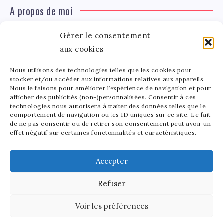
A propos de moi
Gérer le consentement
Léa Tinger
Léa
aux cookies
Fondatrice
Nous utilisons des technologies telles que les cookies pour
Tinger
stocker et/ou accéder aux informations relatives aux appareils.
Fondatrice de FortunedeStar.com, je fusionne ma
Nous le faisons pour améliorer l’expérience de navigation et pour
afficher des publicités (non-)personnalisées. Consentir à ces
passion pour les cultures et l'économie des célébrités.
technologies nous autorisera à traiter des données telles que le
Entre la gestion de mon site et la poterie, je trouve le
comportement de navigation ou les ID uniques sur ce site. Le fait
bonheur dans l'équilibre de mes activités. Mère d'un
de ne pas consentir ou de retirer son consentement peut avoir un
effet négatif sur certaines fonctonnalités et caractéristiques.
bout de chou de 5 ans, je partage avec lui l'amour de
l'art sous toutes ses formes.
Accepter
Refuser
2025 - Fortune de Star - Tous droits réservés.
Voir les préférences
Découvrez notre site en anglais:
Stars and Money