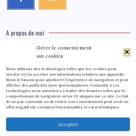
A propos de moi
Gérer le consentement
Léa Tinger
Léa
aux cookies
Fondatrice
Nous utilisons des technologies telles que les cookies pour
Tinger
stocker et/ou accéder aux informations relatives aux appareils.
Fondatrice de FortunedeStar.com, je fusionne ma
Nous le faisons pour améliorer l’expérience de navigation et pour
afficher des publicités (non-)personnalisées. Consentir à ces
passion pour les cultures et l'économie des célébrités.
technologies nous autorisera à traiter des données telles que le
Entre la gestion de mon site et la poterie, je trouve le
comportement de navigation ou les ID uniques sur ce site. Le fait
bonheur dans l'équilibre de mes activités. Mère d'un
de ne pas consentir ou de retirer son consentement peut avoir un
effet négatif sur certaines fonctonnalités et caractéristiques.
bout de chou de 5 ans, je partage avec lui l'amour de
l'art sous toutes ses formes.
Accepter