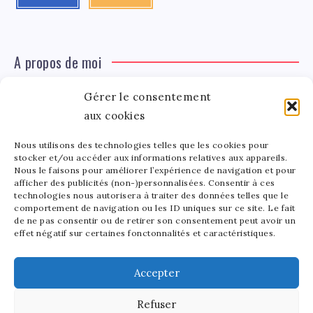
A propos de moi
Gérer le consentement
Léa Tinger
Léa
aux cookies
Fondatrice
Nous utilisons des technologies telles que les cookies pour
Tinger
stocker et/ou accéder aux informations relatives aux appareils.
Fondatrice de FortunedeStar.com, je fusionne ma
Nous le faisons pour améliorer l’expérience de navigation et pour
afficher des publicités (non-)personnalisées. Consentir à ces
passion pour les cultures et l'économie des célébrités.
technologies nous autorisera à traiter des données telles que le
Entre la gestion de mon site et la poterie, je trouve le
comportement de navigation ou les ID uniques sur ce site. Le fait
bonheur dans l'équilibre de mes activités. Mère d'un
de ne pas consentir ou de retirer son consentement peut avoir un
effet négatif sur certaines fonctonnalités et caractéristiques.
bout de chou de 5 ans, je partage avec lui l'amour de
l'art sous toutes ses formes.
Accepter
Refuser