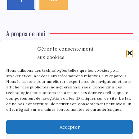
A propos de moi
Gérer le consentement
Léa Tinger
Léa
aux cookies
Fondatrice
Nous utilisons des technologies telles que les cookies pour
Tinger
stocker et/ou accéder aux informations relatives aux appareils.
Fondatrice de FortunedeStar.com, je fusionne ma
Nous le faisons pour améliorer l’expérience de navigation et pour
afficher des publicités (non-)personnalisées. Consentir à ces
passion pour les cultures et l'économie des célébrités.
technologies nous autorisera à traiter des données telles que le
Entre la gestion de mon site et la poterie, je trouve le
comportement de navigation ou les ID uniques sur ce site. Le fait
bonheur dans l'équilibre de mes activités. Mère d'un
de ne pas consentir ou de retirer son consentement peut avoir un
effet négatif sur certaines fonctonnalités et caractéristiques.
bout de chou de 5 ans, je partage avec lui l'amour de
l'art sous toutes ses formes.
Accepter