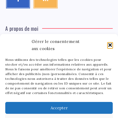
A propos de moi
Gérer le consentement
Léa Tinger
Léa
aux cookies
Fondatrice
Nous utilisons des technologies telles que les cookies pour
Tinger
stocker et/ou accéder aux informations relatives aux appareils.
Fondatrice de FortunedeStar.com, je fusionne ma
Nous le faisons pour améliorer l’expérience de navigation et pour
afficher des publicités (non-)personnalisées. Consentir à ces
passion pour les cultures et l'économie des célébrités.
technologies nous autorisera à traiter des données telles que le
Entre la gestion de mon site et la poterie, je trouve le
comportement de navigation ou les ID uniques sur ce site. Le fait
bonheur dans l'équilibre de mes activités. Mère d'un
de ne pas consentir ou de retirer son consentement peut avoir un
effet négatif sur certaines fonctonnalités et caractéristiques.
bout de chou de 5 ans, je partage avec lui l'amour de
l'art sous toutes ses formes.
Accepter