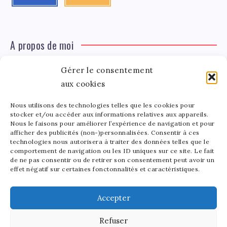
A propos de moi
Gérer le consentement
Léa Tinger
Léa
aux cookies
Fondatrice
Nous utilisons des technologies telles que les cookies pour
Tinger
stocker et/ou accéder aux informations relatives aux appareils.
Fondatrice de FortunedeStar.com, je fusionne ma
Nous le faisons pour améliorer l’expérience de navigation et pour
afficher des publicités (non-)personnalisées. Consentir à ces
passion pour les cultures et l'économie des célébrités.
technologies nous autorisera à traiter des données telles que le
Entre la gestion de mon site et la poterie, je trouve le
comportement de navigation ou les ID uniques sur ce site. Le fait
bonheur dans l'équilibre de mes activités. Mère d'un
de ne pas consentir ou de retirer son consentement peut avoir un
effet négatif sur certaines fonctonnalités et caractéristiques.
bout de chou de 5 ans, je partage avec lui l'amour de
l'art sous toutes ses formes.
Accepter
Refuser