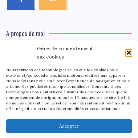
A propos de moi
Gérer le consentement
Léa Tinger
Léa
aux cookies
Fondatrice
Nous utilisons des technologies telles que les cookies pour
Tinger
stocker et/ou accéder aux informations relatives aux appareils.
Fondatrice de FortunedeStar.com, je fusionne ma
Nous le faisons pour améliorer l’expérience de navigation et pour
afficher des publicités (non-)personnalisées. Consentir à ces
passion pour les cultures et l'économie des célébrités.
technologies nous autorisera à traiter des données telles que le
Entre la gestion de mon site et la poterie, je trouve le
comportement de navigation ou les ID uniques sur ce site. Le fait
bonheur dans l'équilibre de mes activités. Mère d'un
de ne pas consentir ou de retirer son consentement peut avoir un
effet négatif sur certaines fonctonnalités et caractéristiques.
bout de chou de 5 ans, je partage avec lui l'amour de
l'art sous toutes ses formes.
Accepter