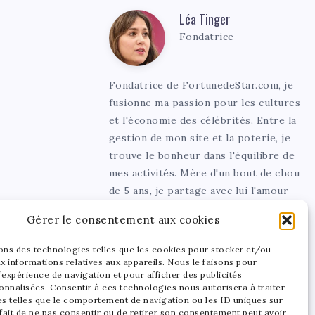
Léa Tinger
Léa
Fondatrice
Tinger
Fondatrice de FortunedeStar.com, je
fusionne ma passion pour les cultures
et l'économie des célébrités. Entre la
gestion de mon site et la poterie, je
trouve le bonheur dans l'équilibre de
mes activités. Mère d'un bout de chou
de 5 ans, je partage avec lui l'amour
de l'art sous toutes ses formes.
Gérer le consentement aux cookies
sons des technologies telles que les cookies pour stocker et/ou
x informations relatives aux appareils. Nous le faisons pour
’expérience de navigation et pour afficher des publicités
onnalisées. Consentir à ces technologies nous autorisera à traiter
s telles que le comportement de navigation ou les ID uniques sur
 fait de ne pas consentir ou de retirer son consentement peut avoir