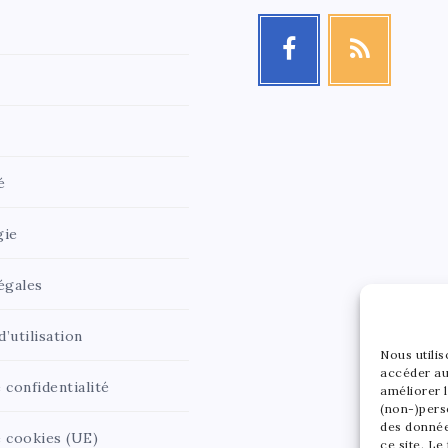
é
gie
égales
’utilisation
Nous utili
accéder au
 confidentialité
améliorer l
(non-)pers
des donnée
e cookies (UE)
ce site. Le