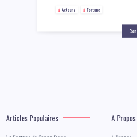
Acteurs
Fortune
Con
Articles Populaires
A Propos
La Fortune de Snoop Dogg
A Propos