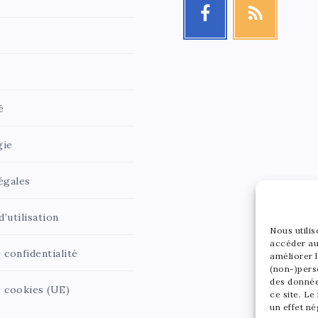
é
gie
égales
’utilisation
Nous utili
accéder au
 confidentialité
améliorer l
(non-)pers
des donnée
e cookies (UE)
ce site. Le
un effet né