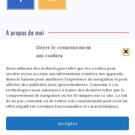
A propos de moi
Gérer le consentement
Léa Tinger
Léa
aux cookies
Fondatrice
Nous utilisons des technologies telles que les cookies pour
Tinger
stocker et/ou accéder aux informations relatives aux appareils.
Fondatrice de FortunedeStar.com, je fusionne ma
Nous le faisons pour améliorer l’expérience de navigation et pour
afficher des publicités (non-)personnalisées. Consentir à ces
passion pour les cultures et l'économie des célébrités.
technologies nous autorisera à traiter des données telles que le
Entre la gestion de mon site et la poterie, je trouve le
comportement de navigation ou les ID uniques sur ce site. Le fait
bonheur dans l'équilibre de mes activités. Mère d'un
de ne pas consentir ou de retirer son consentement peut avoir un
effet négatif sur certaines fonctonnalités et caractéristiques.
bout de chou de 5 ans, je partage avec lui l'amour de
l'art sous toutes ses formes.
Accepter