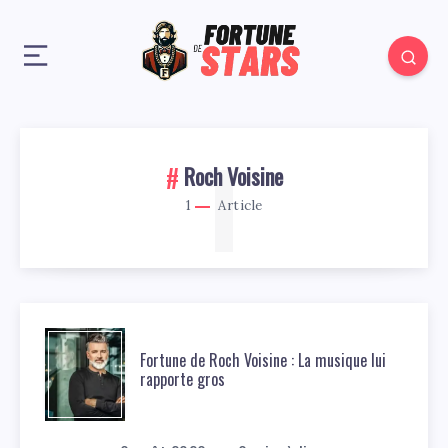
1
Roch Voisine
1
Article
Fortune de Roch Voisine : La musique lui
rapporte gros