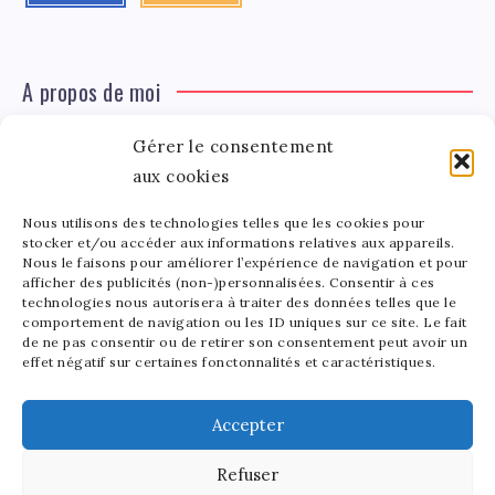
A propos de moi
Gérer le consentement
Léa Tinger
Léa
aux cookies
Fondatrice
Nous utilisons des technologies telles que les cookies pour
Tinger
stocker et/ou accéder aux informations relatives aux appareils.
Fondatrice de FortunedeStar.com, je fusionne ma
Nous le faisons pour améliorer l’expérience de navigation et pour
afficher des publicités (non-)personnalisées. Consentir à ces
passion pour les cultures et l'économie des célébrités.
technologies nous autorisera à traiter des données telles que le
Entre la gestion de mon site et la poterie, je trouve le
comportement de navigation ou les ID uniques sur ce site. Le fait
bonheur dans l'équilibre de mes activités. Mère d'un
de ne pas consentir ou de retirer son consentement peut avoir un
effet négatif sur certaines fonctonnalités et caractéristiques.
bout de chou de 5 ans, je partage avec lui l'amour de
l'art sous toutes ses formes.
Accepter
Refuser