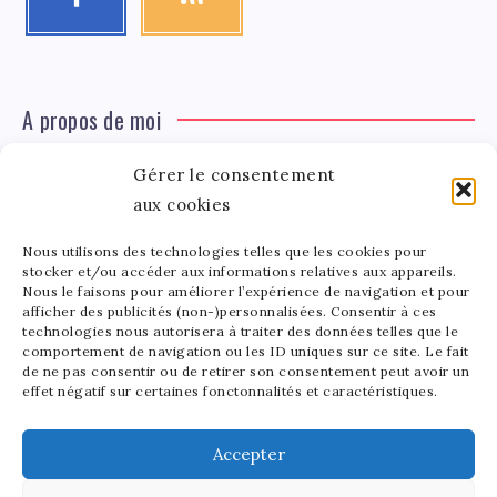
A propos de moi
Gérer le consentement
Léa Tinger
Léa
aux cookies
Fondatrice
Nous utilisons des technologies telles que les cookies pour
Tinger
stocker et/ou accéder aux informations relatives aux appareils.
Fondatrice de FortunedeStar.com, je fusionne ma
Nous le faisons pour améliorer l’expérience de navigation et pour
afficher des publicités (non-)personnalisées. Consentir à ces
passion pour les cultures et l'économie des célébrités.
technologies nous autorisera à traiter des données telles que le
Entre la gestion de mon site et la poterie, je trouve le
comportement de navigation ou les ID uniques sur ce site. Le fait
bonheur dans l'équilibre de mes activités. Mère d'un
de ne pas consentir ou de retirer son consentement peut avoir un
effet négatif sur certaines fonctonnalités et caractéristiques.
bout de chou de 5 ans, je partage avec lui l'amour de
l'art sous toutes ses formes.
Accepter