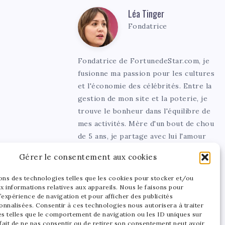
Léa Tinger
Léa
Fondatrice
Tinger
Fondatrice de FortunedeStar.com, je
fusionne ma passion pour les cultures
et l'économie des célébrités. Entre la
gestion de mon site et la poterie, je
trouve le bonheur dans l'équilibre de
mes activités. Mère d'un bout de chou
de 5 ans, je partage avec lui l'amour
de l'art sous toutes ses formes.
Gérer le consentement aux cookies
sons des technologies telles que les cookies pour stocker et/ou
x informations relatives aux appareils. Nous le faisons pour
’expérience de navigation et pour afficher des publicités
onnalisées. Consentir à ces technologies nous autorisera à traiter
s telles que le comportement de navigation ou les ID uniques sur
 fait de ne pas consentir ou de retirer son consentement peut avoir