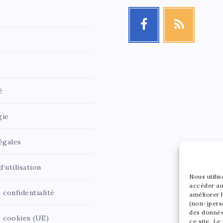
é
gie
égales
’utilisation
Nous utili
accéder au
 confidentialité
améliorer l
(non-)pers
des donnée
e cookies (UE)
ce site. Le