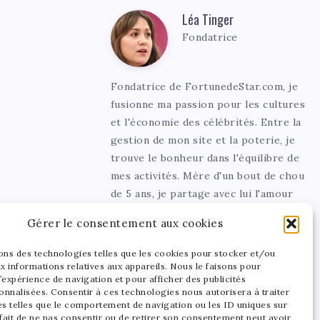
Léa Tinger
Léa
Fondatrice
Tinger
Fondatrice de FortunedeStar.com, je
fusionne ma passion pour les cultures
et l'économie des célébrités. Entre la
gestion de mon site et la poterie, je
trouve le bonheur dans l'équilibre de
mes activités. Mère d'un bout de chou
de 5 ans, je partage avec lui l'amour
de l'art sous toutes ses formes.
Gérer le consentement aux cookies
sons des technologies telles que les cookies pour stocker et/ou
x informations relatives aux appareils. Nous le faisons pour
’expérience de navigation et pour afficher des publicités
onnalisées. Consentir à ces technologies nous autorisera à traiter
s telles que le comportement de navigation ou les ID uniques sur
 fait de ne pas consentir ou de retirer son consentement peut avoir