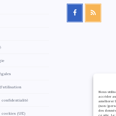
é
gie
égales
’utilisation
Nous utili
accéder au
 confidentialité
améliorer l
(non-)pers
des donnée
e cookies (UE)
ce site. Le