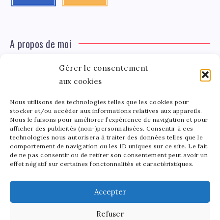
A propos de moi
Gérer le consentement
Léa Tinger
Léa
aux cookies
Fondatrice
Nous utilisons des technologies telles que les cookies pour
Tinger
stocker et/ou accéder aux informations relatives aux appareils.
Fondatrice de FortunedeStar.com, je fusionne ma
Nous le faisons pour améliorer l’expérience de navigation et pour
afficher des publicités (non-)personnalisées. Consentir à ces
passion pour les cultures et l'économie des célébrités.
technologies nous autorisera à traiter des données telles que le
Entre la gestion de mon site et la poterie, je trouve le
comportement de navigation ou les ID uniques sur ce site. Le fait
bonheur dans l'équilibre de mes activités. Mère d'un
de ne pas consentir ou de retirer son consentement peut avoir un
effet négatif sur certaines fonctonnalités et caractéristiques.
bout de chou de 5 ans, je partage avec lui l'amour de
l'art sous toutes ses formes.
Accepter
Refuser