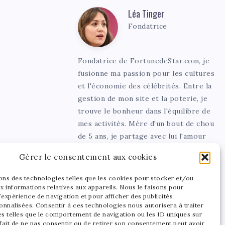
Léa Tinger
Léa
Fondatrice
Tinger
Fondatrice de FortunedeStar.com, je
fusionne ma passion pour les cultures
et l'économie des célébrités. Entre la
gestion de mon site et la poterie, je
trouve le bonheur dans l'équilibre de
mes activités. Mère d'un bout de chou
de 5 ans, je partage avec lui l'amour
de l'art sous toutes ses formes.
Gérer le consentement aux cookies
sons des technologies telles que les cookies pour stocker et/ou
x informations relatives aux appareils. Nous le faisons pour
’expérience de navigation et pour afficher des publicités
onnalisées. Consentir à ces technologies nous autorisera à traiter
s telles que le comportement de navigation ou les ID uniques sur
 fait de ne pas consentir ou de retirer son consentement peut avoir