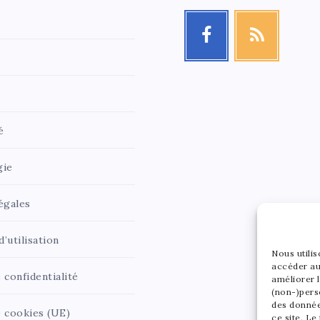
é
gie
égales
’utilisation
Nous utili
accéder au
 confidentialité
améliorer l
(non-)pers
des donnée
e cookies (UE)
ce site. Le