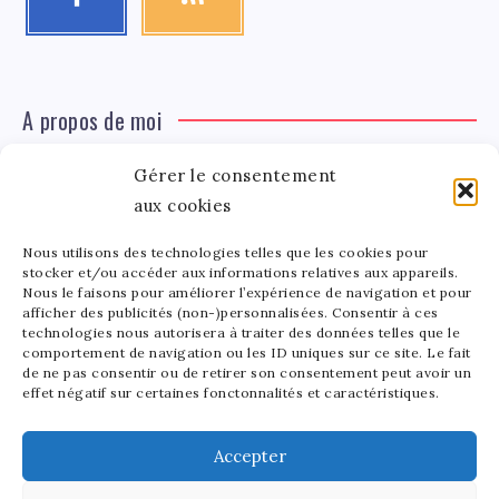
A propos de moi
Gérer le consentement
Léa Tinger
Léa
aux cookies
Fondatrice
Nous utilisons des technologies telles que les cookies pour
Tinger
stocker et/ou accéder aux informations relatives aux appareils.
Fondatrice de FortunedeStar.com, je fusionne ma
Nous le faisons pour améliorer l’expérience de navigation et pour
afficher des publicités (non-)personnalisées. Consentir à ces
passion pour les cultures et l'économie des célébrités.
technologies nous autorisera à traiter des données telles que le
Entre la gestion de mon site et la poterie, je trouve le
comportement de navigation ou les ID uniques sur ce site. Le fait
bonheur dans l'équilibre de mes activités. Mère d'un
de ne pas consentir ou de retirer son consentement peut avoir un
effet négatif sur certaines fonctonnalités et caractéristiques.
bout de chou de 5 ans, je partage avec lui l'amour de
l'art sous toutes ses formes.
Accepter