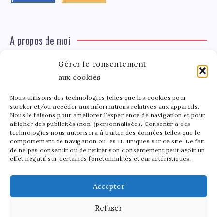
A propos de moi
Gérer le consentement
Léa Tinger
Léa
aux cookies
Fondatrice
Nous utilisons des technologies telles que les cookies pour
Tinger
stocker et/ou accéder aux informations relatives aux appareils.
Fondatrice de FortunedeStar.com, je fusionne ma
Nous le faisons pour améliorer l’expérience de navigation et pour
afficher des publicités (non-)personnalisées. Consentir à ces
passion pour les cultures et l'économie des célébrités.
technologies nous autorisera à traiter des données telles que le
Entre la gestion de mon site et la poterie, je trouve le
comportement de navigation ou les ID uniques sur ce site. Le fait
bonheur dans l'équilibre de mes activités. Mère d'un
de ne pas consentir ou de retirer son consentement peut avoir un
effet négatif sur certaines fonctonnalités et caractéristiques.
bout de chou de 5 ans, je partage avec lui l'amour de
l'art sous toutes ses formes.
Accepter
Refuser