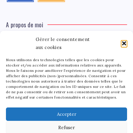
A propos de moi
Gérer le consentement
Léa Tinger
Léa
aux cookies
Fondatrice
Nous utilisons des technologies telles que les cookies pour
Tinger
stocker et/ou accéder aux informations relatives aux appareils.
Fondatrice de FortunedeStar.com, je fusionne ma
Nous le faisons pour améliorer l’expérience de navigation et pour
afficher des publicités (non-)personnalisées. Consentir à ces
passion pour les cultures et l'économie des célébrités.
technologies nous autorisera à traiter des données telles que le
Entre la gestion de mon site et la poterie, je trouve le
comportement de navigation ou les ID uniques sur ce site. Le fait
bonheur dans l'équilibre de mes activités. Mère d'un
de ne pas consentir ou de retirer son consentement peut avoir un
effet négatif sur certaines fonctonnalités et caractéristiques.
bout de chou de 5 ans, je partage avec lui l'amour de
l'art sous toutes ses formes.
Accepter
Refuser