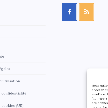
é
gie
égales
’utilisation
Nous utili
accéder au
 confidentialité
améliorer l
(non-)pers
des donnée
e cookies (UE)
ce site. Le