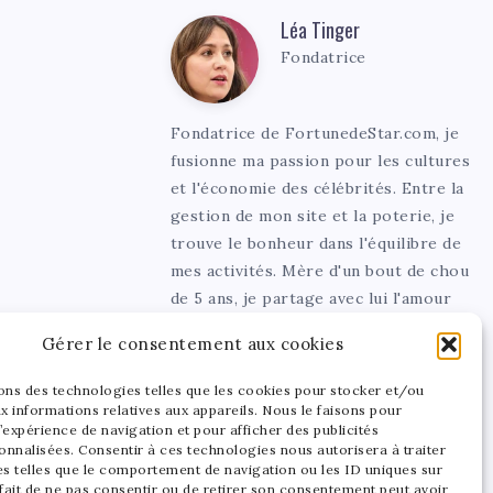
Léa Tinger
Léa
Fondatrice
Tinger
Fondatrice de FortunedeStar.com, je
fusionne ma passion pour les cultures
et l'économie des célébrités. Entre la
gestion de mon site et la poterie, je
trouve le bonheur dans l'équilibre de
mes activités. Mère d'un bout de chou
de 5 ans, je partage avec lui l'amour
de l'art sous toutes ses formes.
Gérer le consentement aux cookies
sons des technologies telles que les cookies pour stocker et/ou
x informations relatives aux appareils. Nous le faisons pour
’expérience de navigation et pour afficher des publicités
onnalisées. Consentir à ces technologies nous autorisera à traiter
s telles que le comportement de navigation ou les ID uniques sur
 fait de ne pas consentir ou de retirer son consentement peut avoir