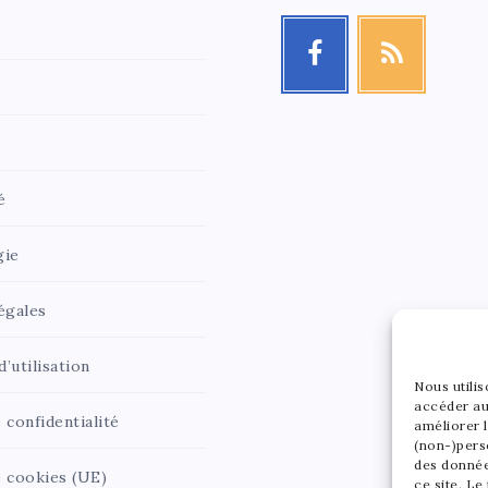
é
gie
égales
’utilisation
Nous utili
accéder au
 confidentialité
améliorer l
(non-)pers
des donnée
e cookies (UE)
ce site. Le