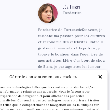
Léa Tinger
Léa
Fondatrice
Tinger
Fondatrice de FortunedeStar.com, je
fusionne ma passion pour les cultures
et l'économie des célébrités. Entre la
gestion de mon site et la poterie, je
trouve le bonheur dans l'équilibre de
mes activités. Mère d'un bout de chou
de 5 ans, je partage avec lui l'amour
de l'art sous toutes ses formes.
Gérer le consentement aux cookies
sons des technologies telles que les cookies pour stocker et/ou
x informations relatives aux appareils. Nous le faisons pour
’expérience de navigation et pour afficher des publicités
onnalisées. Consentir à ces technologies nous autorisera à traiter
s telles que le comportement de navigation ou les ID uniques sur
 fait de ne pas consentir ou de retirer son consentement peut avoir