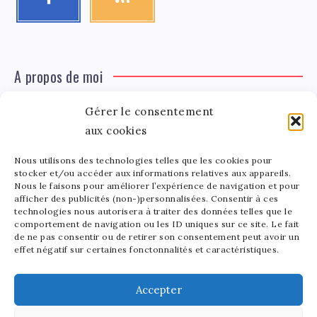
A propos de moi
Gérer le consentement
Léa Tinger
Léa
aux cookies
Fondatrice
Nous utilisons des technologies telles que les cookies pour
Tinger
stocker et/ou accéder aux informations relatives aux appareils.
Fondatrice de FortunedeStar.com, je fusionne ma
Nous le faisons pour améliorer l’expérience de navigation et pour
afficher des publicités (non-)personnalisées. Consentir à ces
passion pour les cultures et l'économie des célébrités.
technologies nous autorisera à traiter des données telles que le
Entre la gestion de mon site et la poterie, je trouve le
comportement de navigation ou les ID uniques sur ce site. Le fait
bonheur dans l'équilibre de mes activités. Mère d'un
de ne pas consentir ou de retirer son consentement peut avoir un
effet négatif sur certaines fonctonnalités et caractéristiques.
bout de chou de 5 ans, je partage avec lui l'amour de
l'art sous toutes ses formes.
Accepter