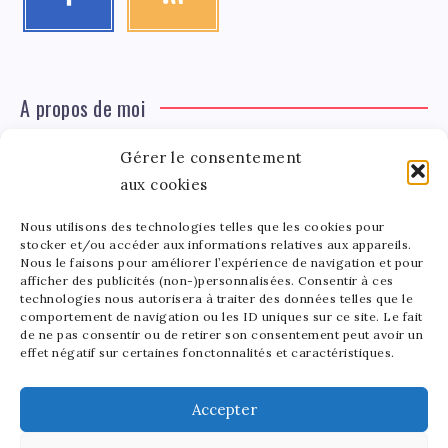
A propos de moi
Gérer le consentement
Léa Tinger
Léa
aux cookies
Fondatrice
Nous utilisons des technologies telles que les cookies pour
Tinger
stocker et/ou accéder aux informations relatives aux appareils.
Fondatrice de FortunedeStar.com, je fusionne ma
Nous le faisons pour améliorer l’expérience de navigation et pour
afficher des publicités (non-)personnalisées. Consentir à ces
passion pour les cultures et l'économie des célébrités.
technologies nous autorisera à traiter des données telles que le
Entre la gestion de mon site et la poterie, je trouve le
comportement de navigation ou les ID uniques sur ce site. Le fait
bonheur dans l'équilibre de mes activités. Mère d'un
de ne pas consentir ou de retirer son consentement peut avoir un
effet négatif sur certaines fonctonnalités et caractéristiques.
bout de chou de 5 ans, je partage avec lui l'amour de
l'art sous toutes ses formes.
Accepter