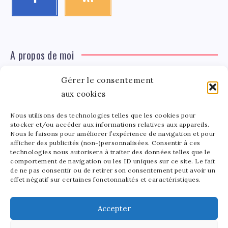
A propos de moi
Gérer le consentement
Léa Tinger
Léa
aux cookies
Fondatrice
Nous utilisons des technologies telles que les cookies pour
Tinger
stocker et/ou accéder aux informations relatives aux appareils.
Fondatrice de FortunedeStar.com, je fusionne ma
Nous le faisons pour améliorer l’expérience de navigation et pour
afficher des publicités (non-)personnalisées. Consentir à ces
passion pour les cultures et l'économie des célébrités.
technologies nous autorisera à traiter des données telles que le
Entre la gestion de mon site et la poterie, je trouve le
comportement de navigation ou les ID uniques sur ce site. Le fait
bonheur dans l'équilibre de mes activités. Mère d'un
de ne pas consentir ou de retirer son consentement peut avoir un
effet négatif sur certaines fonctonnalités et caractéristiques.
bout de chou de 5 ans, je partage avec lui l'amour de
l'art sous toutes ses formes.
Accepter