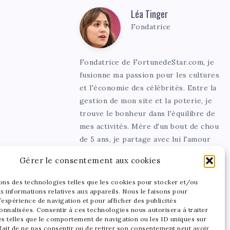
Léa Tinger
Léa
Fondatrice
Tinger
Fondatrice de FortunedeStar.com, je
fusionne ma passion pour les cultures
et l'économie des célébrités. Entre la
gestion de mon site et la poterie, je
trouve le bonheur dans l'équilibre de
mes activités. Mère d'un bout de chou
de 5 ans, je partage avec lui l'amour
de l'art sous toutes ses formes.
Gérer le consentement aux cookies
sons des technologies telles que les cookies pour stocker et/ou
x informations relatives aux appareils. Nous le faisons pour
’expérience de navigation et pour afficher des publicités
onnalisées. Consentir à ces technologies nous autorisera à traiter
s telles que le comportement de navigation ou les ID uniques sur
 fait de ne pas consentir ou de retirer son consentement peut avoir