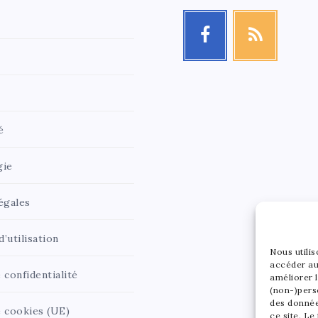
é
gie
égales
’utilisation
Nous utili
accéder au
 confidentialité
améliorer l
(non-)pers
des donnée
e cookies (UE)
ce site. Le