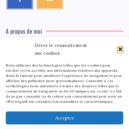
A propos de moi
Gérer le consentement
Léa Tinger
Léa
aux cookies
Fondatrice
Nous utilisons des technologies telles que les cookies pour
Tinger
stocker et/ou accéder aux informations relatives aux appareils.
Fondatrice de FortunedeStar.com, je fusionne ma
Nous le faisons pour améliorer l’expérience de navigation et pour
afficher des publicités (non-)personnalisées. Consentir à ces
passion pour les cultures et l'économie des célébrités.
technologies nous autorisera à traiter des données telles que le
Entre la gestion de mon site et la poterie, je trouve le
comportement de navigation ou les ID uniques sur ce site. Le fait
bonheur dans l'équilibre de mes activités. Mère d'un
de ne pas consentir ou de retirer son consentement peut avoir un
effet négatif sur certaines fonctonnalités et caractéristiques.
bout de chou de 5 ans, je partage avec lui l'amour de
l'art sous toutes ses formes.
Accepter